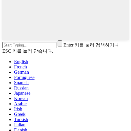
Enter 키를 눌러 검색하거나
ESC 키를 눌러 닫습니다.
English
French
German
Portuguese
Spanish
Russian
Japanese
Korean
Arabic
Irish
Greek
Turkish
Italian
Danish