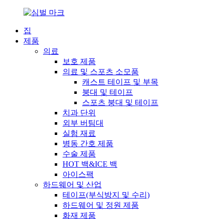
집
제품
의료
보호 제품
의료 및 스포츠 소모품
캐스트 테이프 및 부목
붕대 및 테이프
스포츠 붕대 및 테이프
치과 단위
외부 버팀대
실험 재료
병동 간호 제품
수술 제품
HOT 백&ICE 백
아이스팩
하드웨어 및 산업
테이프(부식방지 및 수리)
하드웨어 및 정원 제품
화재 제품