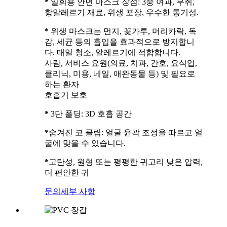
*
일회용 안면 마스크 장점: 3중 여과, 무취,
항알레르기 재료, 위생 포장, 우수한 통기성.
*
위생 마스크는 먼지, 꽃가루, 머리카락, 독
감, 세균 등의 흡입을 효과적으로 방지합니
다. 매일 청소, 알레르기에 적합합니다.
사람, 서비스 요원(의료, 치과, 간호, 요식업,
클리닉, 미용, 네일, 애완동물 등) 및 필요로
하는 환자
호흡기 보호
*
3단 폴딩: 3D 호흡 공간
*
숨겨진 코 클립: 얼굴 윤곽 조정을 따르고 얼
굴에 맞을 수 있습니다.
*
고탄성, 원형 또는 평평한 귀고리 낮은 압력,
더 편안한 귀
문의
세부 사항