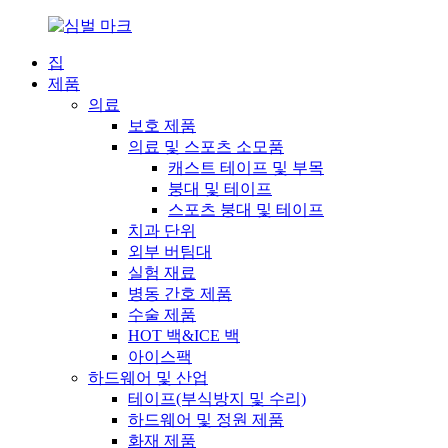
집
제품
의료
보호 제품
의료 및 스포츠 소모품
캐스트 테이프 및 부목
붕대 및 테이프
스포츠 붕대 및 테이프
치과 단위
외부 버팀대
실험 재료
병동 간호 제품
수술 제품
HOT 백&ICE 백
아이스팩
하드웨어 및 산업
테이프(부식방지 및 수리)
하드웨어 및 정원 제품
화재 제품