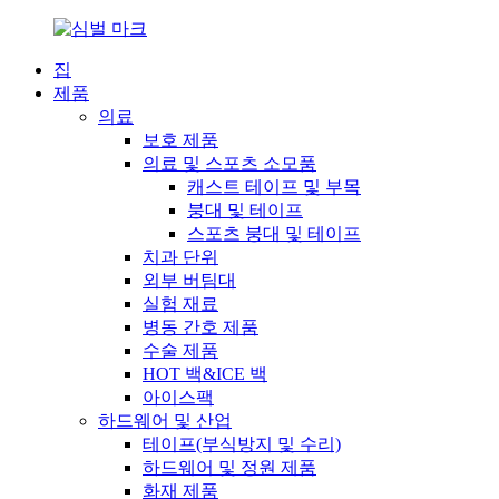
집
제품
의료
보호 제품
의료 및 스포츠 소모품
캐스트 테이프 및 부목
붕대 및 테이프
스포츠 붕대 및 테이프
치과 단위
외부 버팀대
실험 재료
병동 간호 제품
수술 제품
HOT 백&ICE 백
아이스팩
하드웨어 및 산업
테이프(부식방지 및 수리)
하드웨어 및 정원 제품
화재 제품