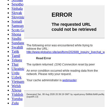
Sesotho
Sinhala
Slovak
Slovenian
Somali
Samoan
Scots Gaelic
Shona
Sindhi
Sundanese
Swahili
Tajik
Tamil
Telugu
Thai
Ukrainian
Urdu
Uzbek
Vietnamese
Welsh
Xhosa
Yiddish
Yoruba
Zulu