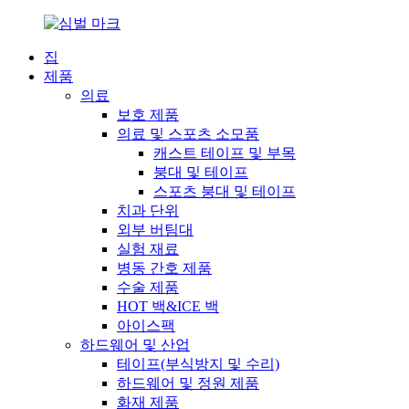
집
제품
의료
보호 제품
의료 및 스포츠 소모품
캐스트 테이프 및 부목
붕대 및 테이프
스포츠 붕대 및 테이프
치과 단위
외부 버팀대
실험 재료
병동 간호 제품
수술 제품
HOT 백&ICE 백
아이스팩
하드웨어 및 산업
테이프(부식방지 및 수리)
하드웨어 및 정원 제품
화재 제품