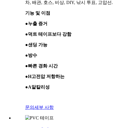
차, 배관, 호스, 비상, DIY, 낚시 투표, 고압선.
기능 및 이점
●
누출 증거
●
덕트 테이프보다 강함
●
샌딩 가능
●
방수
●
빠른 경화 시간
●
H
고전압
저항하는
●
A
알칼리성
문의
세부 사항