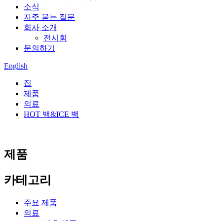
소식
자주 묻는 질문
회사 소개
전시회
문의하기
English
집
제품
의료
HOT 백&ICE 백
제품
카테고리
주요 제품
의료