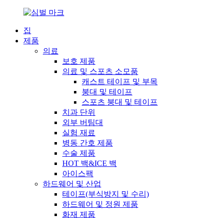
집
제품
의료
보호 제품
의료 및 스포츠 소모품
캐스트 테이프 및 부목
붕대 및 테이프
스포츠 붕대 및 테이프
치과 단위
외부 버팀대
실험 재료
병동 간호 제품
수술 제품
HOT 백&ICE 백
아이스팩
하드웨어 및 산업
테이프(부식방지 및 수리)
하드웨어 및 정원 제품
화재 제품