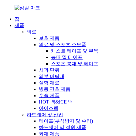
집
제품
의료
보호 제품
의료 및 스포츠 소모품
캐스트 테이프 및 부목
붕대 및 테이프
스포츠 붕대 및 테이프
치과 단위
외부 버팀대
실험 재료
병동 간호 제품
수술 제품
HOT 백&ICE 백
아이스팩
하드웨어 및 산업
테이프(부식방지 및 수리)
하드웨어 및 정원 제품
화재 제품